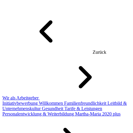
Zurück
Wir als Arbeitgeber
Initiativbewerbung
Willkommen
Familienfreundlichkeit
Leitbild &
Unternehmenskultur
Gesundheit
Tarife & Leistungen
Personalentwicklung & Weiterbildung
Martha-Maria 2020 plus